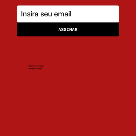
ASSINAR
Contribua com o pix
sem pedir licença!