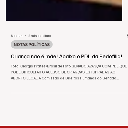
8 de jun.
2 min de leitura
NOTAS POLÍTICAS
Criança não é mãe! Abaixo o PDL da Pedofilia!
Foto: Giorgia Prates/Brasil de Fato SENADO AVANÇA COM PDL QUE
PODE DIFICULTAR O ACESSO DE CRIANÇAS ESTUPRADAS AO
ABORTO LEGAL A Comissão de Direitos Humanos do Senado
aprovou, nesta terça-feira (2), o Projeto de Decreto Legislativo
(PDL) 3/2025, proposto pela senadora Damares Alves. O projeto
já havia sido aprovado pela Câmara dos Deputados e agora
segue para as próximas etapas de tramitação no Senado.
Batizado pelos movimentos sociais de "PDL da Pedofilia", o
projeto revoga