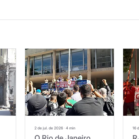
2 de jul. de 2026
∙
4
min
16 
O Rio de Janeiro
R