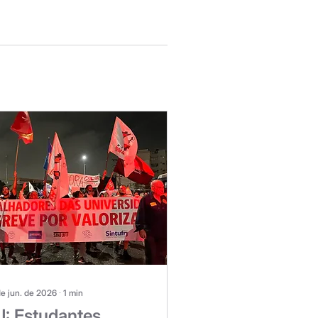
de jun. de 2026
∙
1
min
J: Estudantes,