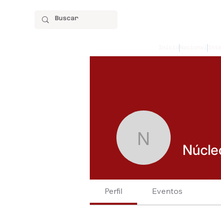
Início
Nacional
Int
Núcleo do
Núcle
Perfil
Eventos