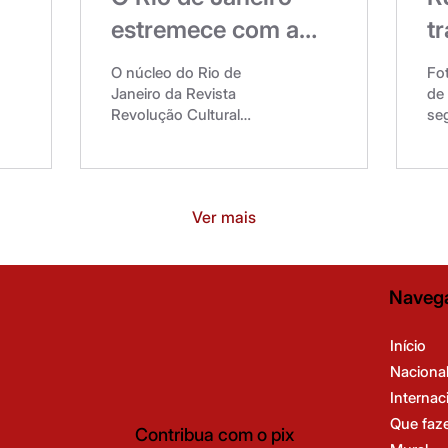
estremece com a
t
greve dos
p
O núcleo do Rio de
Fo
a
rodoviários
r
Janeiro da Revista
de 
Revolução Cultural
seg
u
esteve nos últimos dias
jun
acompanhando a greve
gr
dos rodoviários que teve
ent
início no dia 29, e que se
UE
Ver mais
estendeu até o dia de
que
hoje. Na segunda-feira,
pe
os rodoviários iniciaram
Franc
sua greve à meia-noite,
co
Naveg
após decisão na
pel
assembléia da categoria,
te
que ocorreu em Rocha
Hos
Início
Miranda, na sede do
Pe
Naciona
Sindicato dos
de
Internac
Rodoviários do Rio de
ten
Que faz
Janeiro. Suas
rep
Contribua com o pix