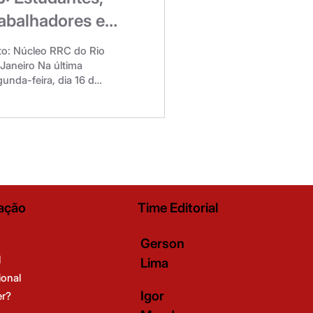
rabalhadores e
rofessores
to: Núcleo RRC do Rio
ealizam ato
Janeiro Na última
unda-feira, dia 16 de
nificado na UERJ
ho, foi realizado um
ande ato unificado
re os três setores da
RJ. A manifestação,
 teve início às 17h,
rcorreu a rua São
isco Xavier,
ntornou toda a UERJ
ação
Time Editorial
a Radial-Oeste e
rminou em frente ao
pital Universitário
Gerson
dro Ernesto. Mesmo
l
Lima
baixo de chuva e de
ional
tativas sucessivas de
Igor
er?
ressão, os três