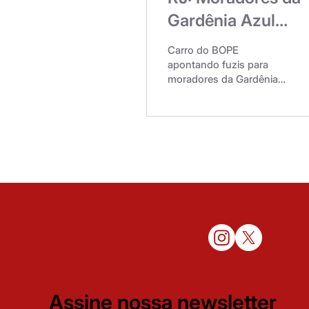
Gardênia Azul
sofrem com tiros,
Carro do BOPE
barricadas e com 
apontando fuzis para
moradores da Gardênia.
bagunça da PM
Foto: Jornal Odia Na
manhã desta segunda-
feira (27) uma operação
policial na localidade da
Gardênia Azul na capital
do Rio de Janeiro
resultou em
fechamentos de vias,
protestos e trocas de
tiros. A prisão de um
homem durante a
operação, que é
chamado de ‘’Bacurau’’,
que seria um dos chefes
do Comando Vermelho
Assine nossa newsletter