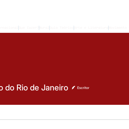
ernacional
Que fazer?
Mural
Guia Teórico
Arte e Literatura
Movimento 
 Rio de Janeiro
o do Rio de Janeiro
Escritor