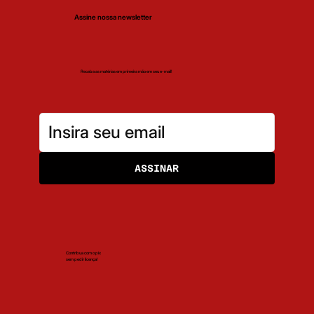
Assine nossa newsletter
Receba as matérias em primeira mão em seu e-mail!
ASSINAR
Contribua com o pix
sem pedir licença!