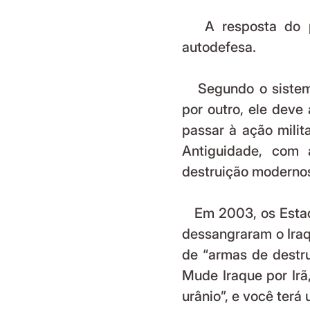
   A resposta do país agredido não se chama “retaliação”, mas 
autodefesa.
   Segundo o sistema internacional, se um país se sente ameaçado 
por outro, ele deve 
passar à ação milita
Antiguidade, com 
destruição modernos
   Em 2003, os Estados Unidos invadiram, depredaram, saquearam e 
dessangraram o Iraqu
de “armas de destru
Mude Iraque por Irã
urânio”, e você terá