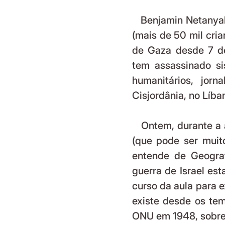
   Benjamin Netanyahu não apenas é o maior infanticida deste século 
(mais de 50 mil cria
de Gaza desde 7 de
tem assassinado sis
humanitários, jorn
Cisjordânia, no Líban
   Ontem, durante a aula, um aluno meu, “ensinado” por algum pastor 
(que pode ser muit
entende de Geograf
guerra de Israel est
curso da aula para e
existe desde os temp
ONU em 1948, sobre o