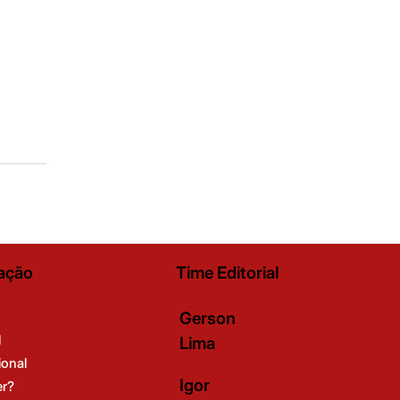
ação
Time Editorial
Gerson
l
Lima
ional
Igor
er?