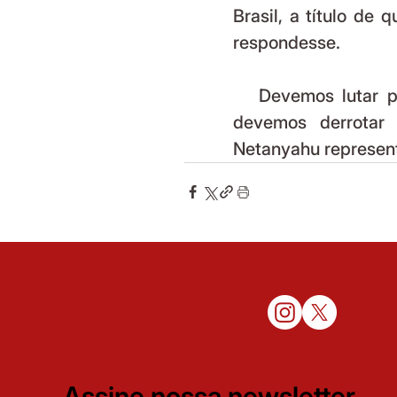
Brasil, a título de 
respondesse.
   Devemos lutar para pôr fim a todas as guerras? Sim, por isso 
devemos derrotar 
Netanyahu represent
Assine nossa newsletter