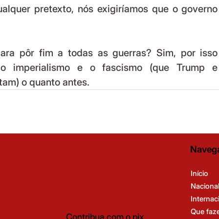
qualquer pretexto, nós exigiríamos que o governo 
o imperialismo e o fascismo (que Trump e 
am) o quanto antes.
Naveg
Início
Naciona
Internac
Que faz
Contribua com o pix