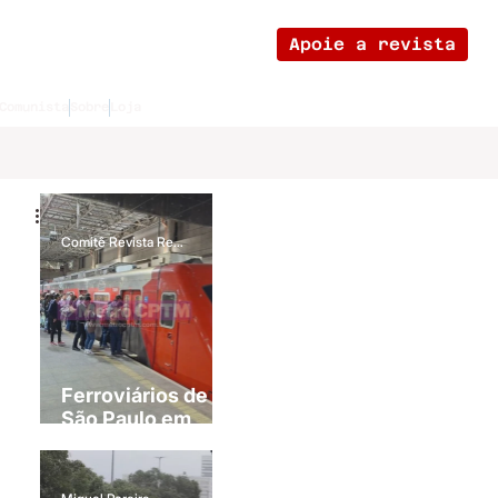
Apoie a revista
Comunista
Sobre
Loja
Comitê Revista Revolução Cultural - São Paulo
Ferroviários de
São Paulo em
greve!