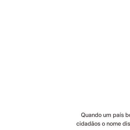
   Quando um país bombardeia uma nação soberana e assassina seus 
cidadãos o nome diss