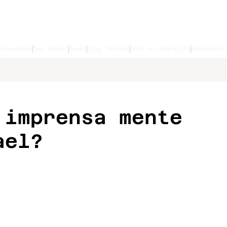
ernacional
Que fazer?
Mural
Guia Teórico
Arte e Literatura
Movimento 
 imprensa mente
ael?