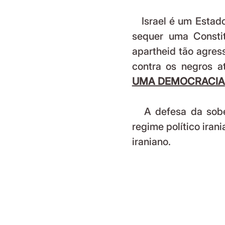
   Israel é um Estado Judeu (não laico, portanto) que não possui nem 
sequer uma Constitu
apartheid tão agress
contra os negros a
UMA DEMOCRACIA
   A defesa da soberania do Irã não se confunde com a defesa do 
regime político iran
iraniano.