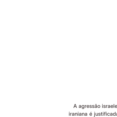
   A agressão israelense-norte-americana ao Irã é injusta. A resposta 
iraniana é justific