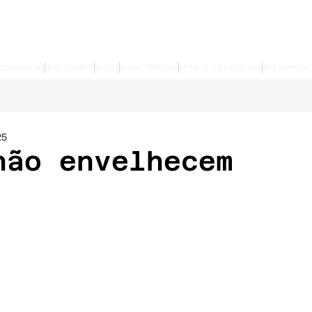
ernacional
Que fazer?
Mural
Guia Teórico
Arte e Literatura
Movimento 
25
não envelhecem