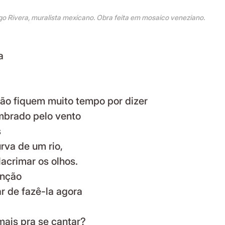
ego Rivera, muralista mexicano. Obra feita em mosaico veneziano.
a
não fiquem muito tempo por dizer
embrado pelo vento
s
rva de um rio,
lacrimar os olhos.
anção
r de fazê-la agora
mais pra se cantar?