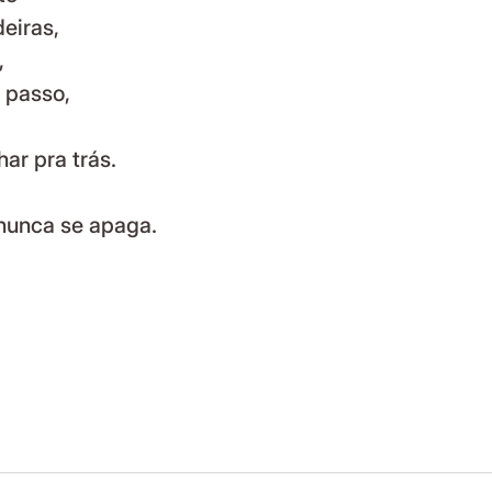
eiras,
,
 passo,
ar pra trás.
nunca se apaga.