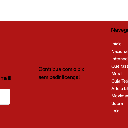
Naveg
Início
Naciona
Internac
Que faz
Contribua com o pix
Mural
sem pedir licença!
mail!
Guia Teó
Arte e Li
Movimen
Sobre
Loja