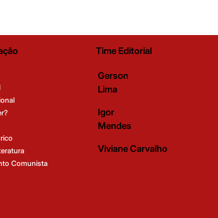
ação
Time Editorial
Gerson
l
Lima
ional
Igor
er?
Mendes
rico
Viviane Carvalho
teratura
to Comunista