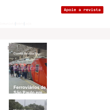
Apoie a revista
Comunista
Sobre
Loja
Comitê Revista Revolução Cultural - São Paulo
Ferroviários de
São Paulo em
greve!