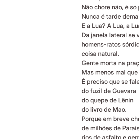
Não chore não, é só 
Nunca é tarde demai
E a Lua? A Lua, a Lua
Da janela lateral se
homens-ratos sórdid
coisa natural.
Gente morta na praç
Mas menos mal que 
É preciso que se fal
do fuzil de Guevara
do quepe de Lênin
do livro de Mao.
Porque em breve ch
de milhões de Parais
rios de asfalto e gen