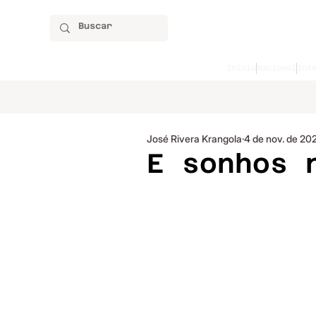
Início
Nacional
Int
José Rivera Krangola
4 de nov. de 20
E sonhos 