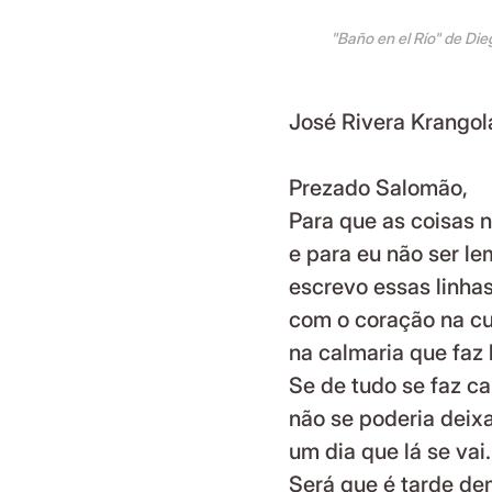
"Baño en el Río" de Di
José Rivera Krangol
Prezado Salomão,
Para que as coisas 
e para eu não ser l
escrevo essas linha
com o coração na cu
na calmaria que faz 
Se de tudo se faz c
não se poderia deixa
um dia que lá se vai.
Será que é tarde de