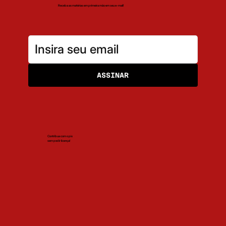
Receba as matérias em primeira mão em seu e-mail!
ASSINAR
Contribua com o pix
sem pedir licença!