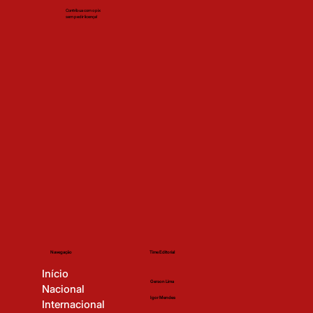
Contribua com o pix
sem pedir licença!
Time Editorial
Navegação
Início
Gerson Lima
Nacional
Igor Mendes
Internacional