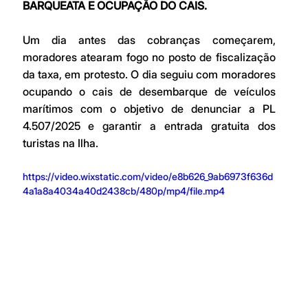
BARQUEATA E OCUPAÇÃO DO CAIS. 
Um dia antes das cobranças começarem, 
moradores atearam fogo no posto de fiscalização 
da taxa, em protesto. O dia seguiu com moradores 
ocupando o cais de desembarque de veículos 
marítimos com o objetivo de denunciar a PL 
4.507/2025 e garantir a entrada gratuita dos 
turistas na Ilha. 
https://video.wixstatic.com/video/e8b626_9ab6973f636d
4a1a8a4034a40d2438cb/480p/mp4/file.mp4