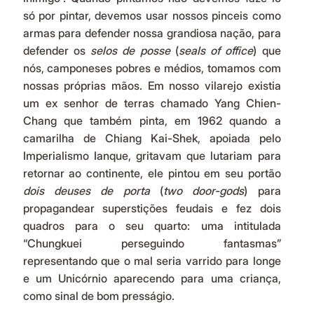
só por pintar, devemos usar nossos pinceis como 
armas para defender nossa grandiosa nação, para 
defender os 
selos de posse 
(
seals of office
)
que 
nós, camponeses pobres e médios, tomamos com 
nossas próprias mãos. Em nosso vilarejo existia 
um ex senhor de terras chamado Yang Chien-
Chang que também pinta, em 1962 quando a 
camarilha de Chiang Kai-Shek, apoiada pelo 
Imperialismo Ianque, gritavam que lutariam para 
retornar ao continente, ele pintou em seu portão 
dois deuses de porta 
(
two door-gods
)
para 
propagandear superstições feudais e fez dois 
quadros para o seu quarto: uma intitulada 
“Chungkuei perseguindo fantasmas” 
representando que o mal seria varrido para longe 
e um Unicórnio aparecendo para uma criança, 
como sinal de bom presságio.