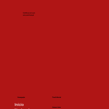
Contribua com o pix
sem pedir licença!
Time Editorial
Navegação
Início
Gerson Lima