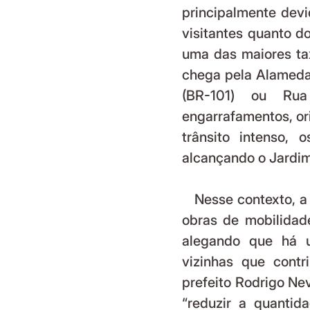
principalmente devi
visitantes quanto d
uma das maiores tax
chega pela Alameda
(BR-101) ou Rua
engarrafamentos, or
trânsito intenso, 
alcançando o Jardim
   Nesse contexto, a Prefeitura justifica a construção do VLT e outras 
obras de mobilidad
alegando que há u
vizinhas que contr
prefeito Rodrigo Ne
“reduzir a quantid