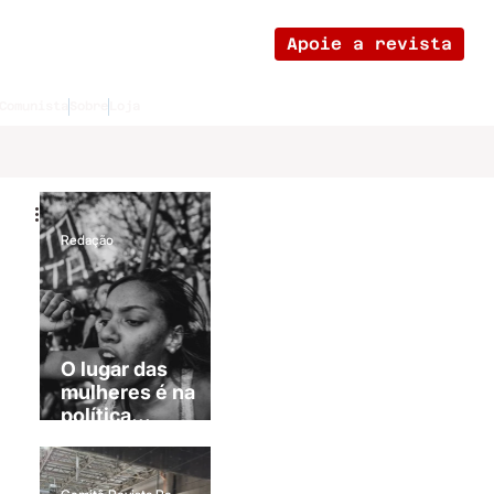
Apoie a revista
Comunista
Sobre
Loja
Redação
O lugar das
mulheres é na
política...
revolucionária!