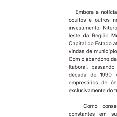
   Embora a notícia pareça positiva à primeira vista, há interesses 
ocultos e outros n
investimento. Niter
leste da Região Me
Capital do Estado a
vindas de município
Com o abandono da a
Itaboraí, passand
década de 1990 vi
empresários de ôn
exclusivamente do tr
   Como consequência, Niterói enfrenta congestionamentos 
constantes em sua