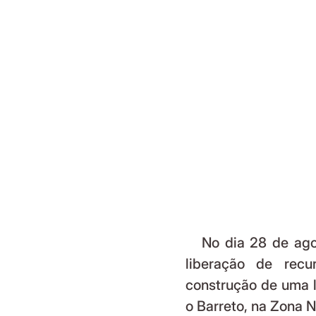
   No dia 28 de agosto de 2025, a Prefeitura de Niterói anunciou a 
liberação de recu
construção de uma li
o Barreto, na Zona N