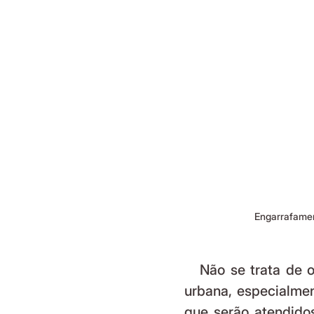
Engarrafament
   Não se trata de oposição a projetos que promovam a mobilidade 
urbana, especialmen
que serão atendidos