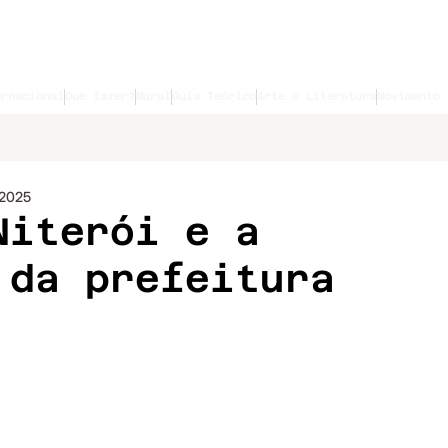
ernacional
Que fazer?
Mural
Guia Teórico
Arte e Literatura
Movimento 
 2025
Niterói e a
 da prefeitura