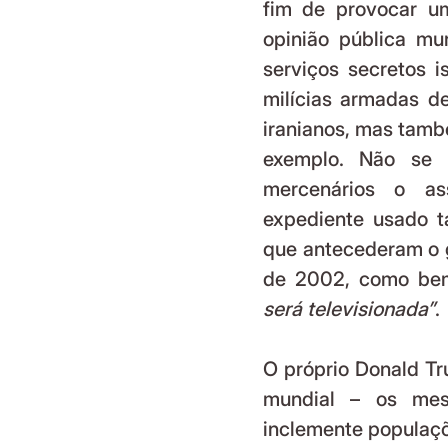
fim de provocar um
opinião pública mun
serviços secretos 
milícias armadas de
iranianos, mas tamb
exemplo. Não se p
mercenários o ass
expediente usado ta
que antecederam o g
de 2002, como bem
será televisionada”
. 
O próprio Donald Tr
mundial – os me
inclemente populaçõ