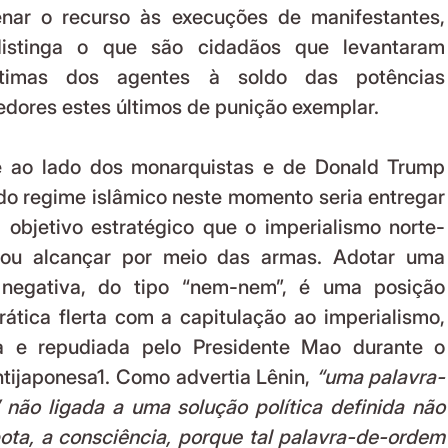
ar o recurso às execuções de manifestantes, 
istinga o que são cidadãos que levantaram 
gítimas dos agentes à soldo das potências 
edores estes últimos de punição exemplar.
e ao lado dos monarquistas e de Donald Trump 
o regime islâmico neste momento seria entregar 
m objetivo estratégico que o imperialismo norte-
rou alcançar por meio das armas. Adotar uma 
 negativa, do tipo “nem-nem”, é uma posição 
rática flerta com a capitulação ao imperialismo, 
a e repudiada pelo Presidente Mao durante o 
ntijaponesa1. Como advertia Lênin, 
“uma palavra-
 não ligada a uma solução política definida não 
bota, a consciência, porque tal palavra-de-ordem 