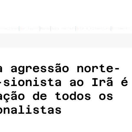
ernacional
Que fazer?
Mural
Guia Teórico
Arte e Literatura
Movimento 
a agressão norte-
-sionista ao Irã é
ação de todos os
onalistas