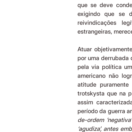
que se deve conden
exigindo que se d
reivindicações le
estrangeiras, merec
Atuar objetivament
por uma derrubada d
pela via política u
americano não log
atitude puramente
trotskysta que na p
assim caracterizad
período da guerra a
de-ordem ‘negativa’
‘agudiza’, antes em