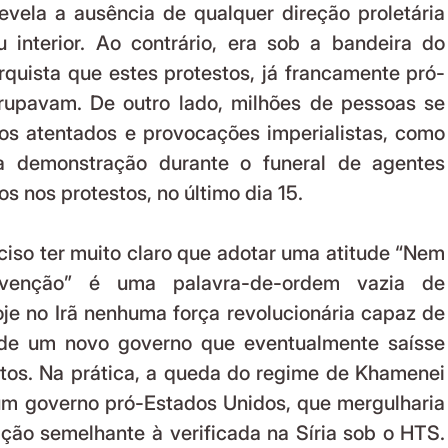
revela a ausência de qualquer direção proletária 
interior. Ao contrário, era sob a bandeira do 
quista que estes protestos, já francamente pró-
grupavam. De outro lado, milhões de pessoas se 
os atentados e provocações imperialistas, como 
a demonstração durante o funeral de agentes 
s nos protestos, no último dia 15. 
ciso ter muito claro que adotar uma atitude “Nem 
rvenção” é uma palavra-de-ordem vazia de 
je no Irã nenhuma força revolucionária capaz de 
 de um novo governo que eventualmente saísse 
stos. Na prática, a queda do regime de Khamenei 
um governo pró-Estados Unidos, que mergulharia 
ção semelhante à verificada na Síria sob o HTS. 