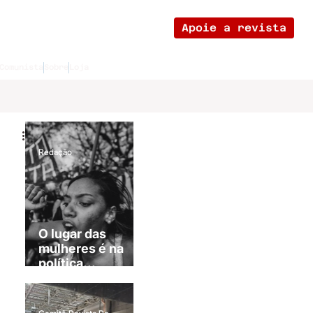
Apoie a revista
Comunista
Sobre
Loja
Redação
O lugar das
mulheres é na
política...
revolucionária!