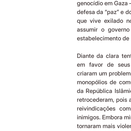
genocídio em Gaza –
defesa da “paz” e do
que vive exilado n
assumir o governo
estabelecimento de r
Diante da clara ten
em favor de seus p
criaram um problema
monopólios de comu
da República Islâmic
retrocederam, pois 
reivindicações com
inimigos. Embora min
tornaram mais viole