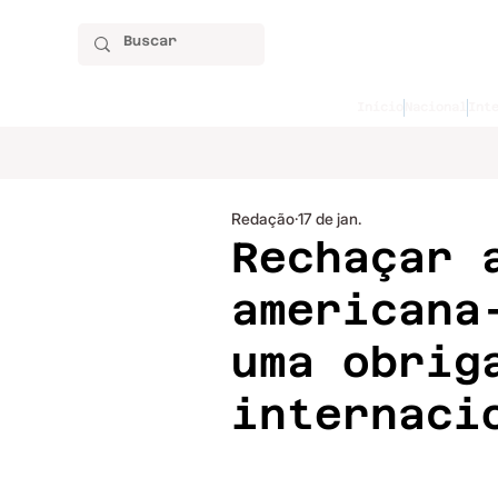
Início
Nacional
Int
Redação
17 de jan.
Rechaçar 
americana
uma obrig
internaci