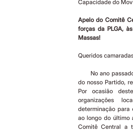
Capacidade do Movim
Apelo do Comitê Cen
forças da PLGA, às
Massas!
Queridos camaradas
	No ano passado, celebramos com entusiasmo o 20º aniversário 
do nosso Partido, re
Por ocasião deste
organizações lo
determinação para d
ao longo do último 
Comitê Central a t