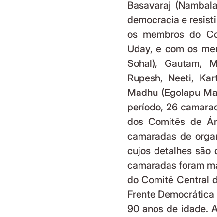
Basavaraj (Nambala
democracia e resist
os membros do Com
Uday, e com os mem
Sohal), Gautam, M
Rupesh, Neeti, Kar
Madhu (Egolapu Mal
período, 26 camarad
dos Comitês de Ár
camaradas de organ
cujos detalhes são 
camaradas foram mar
do Comitê Central d
Frente Democrática N
90 anos de idade. Ao