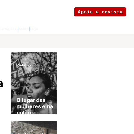
Apoie a revista
Comunista
Sobre
Loja
Redação
a
O lugar das
mulheres é na
política...
revolucionária!