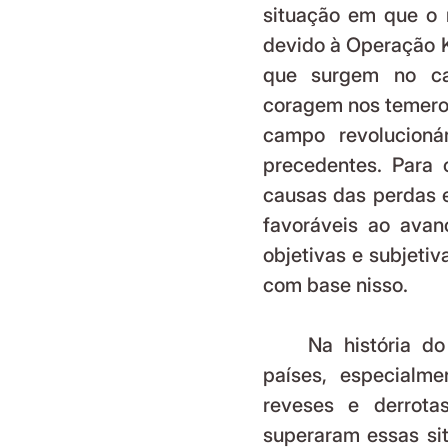
situação em que o 
devido à Operação K
que surgem no cam
coragem nos temeroso
campo revolucioná
precedentes. Para c
causas das perdas e 
favoráveis ao avan
objetivas e subjetiv
com base nisso.
	Na história do movimento revolucionário mundial, em muitos 
países, especialme
reveses e derrotas
superaram essas si