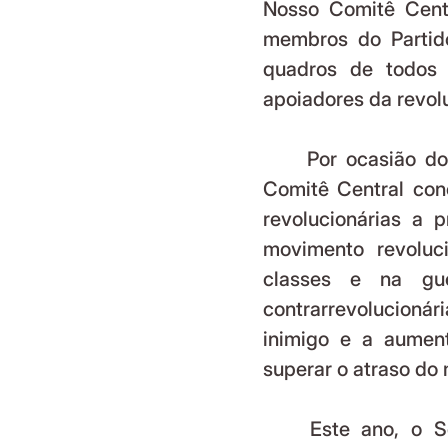
Nosso Comitê Centra
membros do Partid
quadros de todos 
apoiadores da revol
	Por ocasião do 21º aniversário da fundação do Partido, nosso 
Comitê Central conc
revolucionárias a p
movimento revoluc
classes e na gue
contrarrevolucionár
inimigo e a aument
superar o atraso do
	Este ano, o Secretário-Geral do nosso Partido, o camarada 