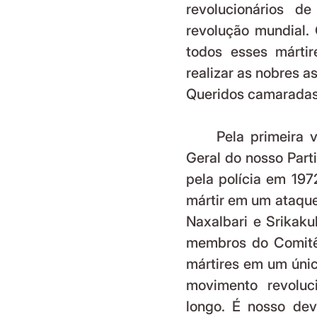
revolucionários d
revolução mundial.
todos esses mártir
realizar as nobres a
Queridos camaradas
	Pela primeira vez em 53 anos, desde que o então Secretário-
Geral do nosso Part
pela polícia em 197
mártir em um ataque 
Naxalbari e Srikaku
membros do Comitê 
mártires em um únic
movimento revoluci
longo. É nosso dev