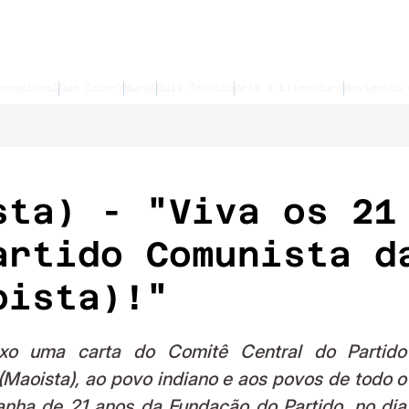
ernacional
Que fazer?
Mural
Guia Teórico
Arte e Literatura
Movimento 
sta) - "Viva os 21
artido Comunista d
oista)!"
xo uma carta do Comitê Central do Partido 
(Maoista), ao povo indiano e aos povos de todo o 
ha de 21 anos da Fundação do Partido, no dia 