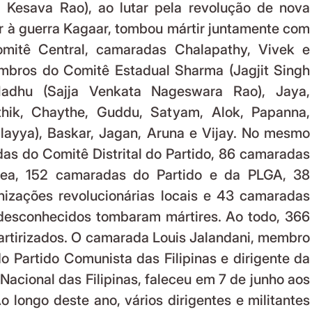
 Kesava Rao), ao lutar pela revolução de nova 
ir à guerra Kagaar, tombou mártir juntamente com 
itê Central, camaradas Chalapathy, Vivek e 
bros do Comitê Estadual Sharma (Jagjit Singh 
adhu (Sajja Venkata Nageswara Rao), Jaya, 
thik, Chaythe, Guddu, Satyam, Alok, Papanna, 
ayya), Baskar, Jagan, Aruna e Vijay. No mesmo 
as do Comitê Distrital do Partido, 86 camaradas 
ea, 152 camaradas do Partido e da PLGA, 38 
izações revolucionárias locais e 43 camaradas 
desconhecidos tombaram mártires. Ao todo, 366 
tirizados. O camarada Louis Jalandani, membro 
o Partido Comunista das Filipinas e dirigente da 
acional das Filipinas, faleceu em 7 de junho aos 
 longo deste ano, vários dirigentes e militantes 