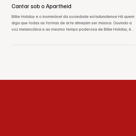
ARTE E LITERATURA
Cantar sob o Apartheid
Billie Holiday e o inominável da sociedade estadunidense Há quem
diga que todas as formas de arte almejam ser música. Ouvindo a
voz melancólica e ao mesmo tempo poderosa de Billie Holiday, é
difícil contestar isto. No entanto, de algum modo, quando ela
entoou Strange Fruit – composição que lhe foi oferecida por um
jovem professor secundário, em 1939 – era a própria música que
se convertia em testemunho inigualável. Àquela altura, a
humanidade caminhava para a mortandade da