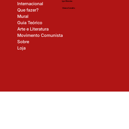
Início
Gerson Lima
Nacional
Igor Mendes
Internacional
Viviane Carvalho
Que fazer?
Mural
Guia Teórico
Arte e Literatura
Movimento Comunista
Sobre
Loja
© 2025 Revista Revolução Cultural. Todos os direitos reservados.