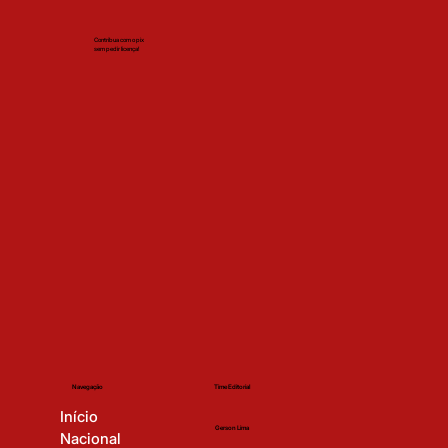
Contribua com o pix
sem pedir licença!
Time Editorial
Navegação