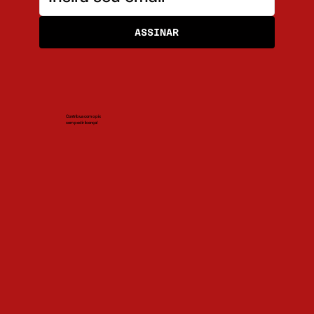
ASSINAR
Contribua com o pix
sem pedir licença!