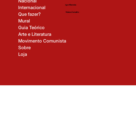
Início
Gerson Lima
Nacional
Igor Mendes
Internacional
Viviane Carvalho
Que fazer?
Mural
Guia Teórico
Arte e Literatura
Movimento Comunista
Sobre
Loja
© 2025 Revista Revolução Cultural. Todos os direitos reservados.