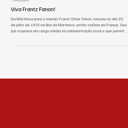
MURAL
Viva Frantz Fanon!
Da Martinica para o mundo Frantz Omar Fanon, nasceu no dia 20
de julho de 1925 na Ilha da Martinica, então colônia da França. Seu
pai ocupava um cargo médio na administração local o que permitiu
à Fanon realizar seus primeiros estudos na ilha caribenha. Na
escola secundária teve aulas com o poeta Aimé Césaire, que
exerceu influência em sua formação inicial. Aos 18 anos se juntou
às tropas das Forças Francesas Livres para lutar contra o
fascismo na Europa e concomitantemente c