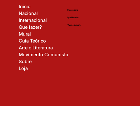
Time Editorial
Navegação
Início
Gerson Lima
Nacional
Igor Mendes
Internacional
Viviane Carvalho
Que fazer?
Mural
Guia Teórico
Arte e Literatura
Movimento Comunista
Sobre
Loja
© 2025 Revista Revolução Cultural. Todos os direitos reservados.