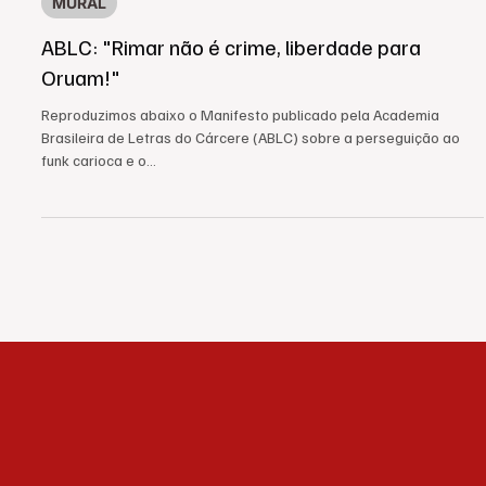
25 de jul. de 2025
3 min de leitura
MURAL
ABLC: "Rimar não é crime, liberdade para
Oruam!"
Reproduzimos abaixo o Manifesto publicado pela Academia
Brasileira de Letras do Cárcere (ABLC) sobre a perseguição ao
funk carioca e o...