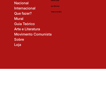
Time Editorial
Navegação
Início
Gerson Lima
Nacional
Igor Mendes
Internacional
Viviane Carvalho
Que fazer?
Mural
Guia Teórico
Arte e Literatura
Movimento Comunista
Sobre
Loja
© 2025 Revista Revolução Cultural. Todos os direitos reservados.