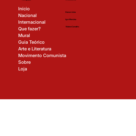
Time Editorial
Navegação
Início
Gerson Lima
Nacional
Igor Mendes
Internacional
Viviane Carvalho
Que fazer?
Mural
Guia Teórico
Arte e Literatura
Movimento Comunista
Sobre
Loja
© 2025 Revista Revolução Cultural. Todos os direitos reservados.