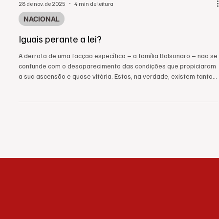
28 de nov. de 2025
4 min de leitura
NACIONAL
Iguais perante a lei?
A derrota de uma facção específica – a família Bolsonaro – não se
confunde com o desaparecimento das condições que propiciaram
a sua ascensão e quase vitória. Estas, na verdade, existem tanto
aqui como no mundo. Se o golpismo militar pareceu
demasiadamente intragável para a Faria Lima e os humanistas de
ocasião dos monopólios de comunicação, é possível que vejamos
uma radicalização de um populismo civil de extrema-direita nos
próximos anos, que emule figuras mais palatáveis d