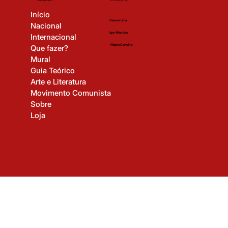
Time Editorial
Navegação
Início
Gerson Lima
Nacional
Igor Mendes
Internacional
Viviane Carvalho
Que fazer?
Mural
Guia Teórico
Arte e Literatura
Movimento Comunista
Sobre
Loja
© 2025 Revista Revolução Cultural. Todos os direitos reservados.