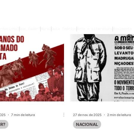
ernacional
Que fazer?
Mural
Guia Teórico
Arte e Literatura
Movimento 
2025
7 min de leitura
27 de nov. de 2025
2 min de leitura
ER?
NACIONAL