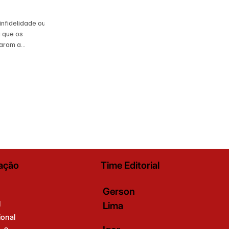
infidelidade ou
a que os
zaram a
buscava a
alação da
neira. Em 1936,
º756/A, que
tos do
a e todas as
vos relativos
ceu a rejeiçã
ação
Time Editorial
Gerson
l
Lima
ional