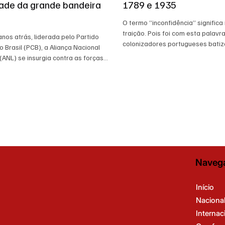
dade da grande bandeira
1789 e 1935
O termo “inconfidência” significa 
traição. Pois foi com esta palavr
nos atrás, liderada pelo Partido
colonizadores portugueses bati
 Brasil (PCB), a Aliança Nacional
Revolução Mineira de 1789, que 
(ANL) se insurgia contra as forças
independência do Brasil e a inst
o latifúndio, do fascismo e do
República. Virou Inconfidência Mi
o, representadas no governo
quando foi assinado o decreto n
e Vargas.
determinava a publicação dos au
processo da Inconfidência Mineir
outras peças existentes em arqui
àquele fato histórico, não aconte
Naveg
Início
Naciona
Internac