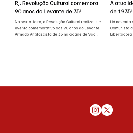
RJ: Revolução Cultural comemora
A atuali
90 anos do Levante de 35!
de 1935!
Na sexta-feira, a Revolução Cultural realizou um
Há noventa a
evento comemorativo dos 90 anos do Levante
Comunista do
Armado Antifascista de 35 na cidade de São
Libertadora 
Gonçalo, no Rio de Janeiro. O evento ocorreu no
conjugadas d
Terraço Baldio, espaço dedicado à arte e a
imperialism
cultura popular de resistência e contou com
ditatorial d
falas, poesia e música falando sobre a realidade
operária e camponesa e relembrando o que
representara e representa o levante para os
revolucionários brasileiros e para todas as
massas trabalhadoras do nosso pa