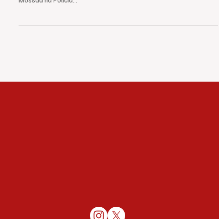
FBI/Mossad. Provas da escandalosa interferência do FBI e do
Mossad na Polícia...