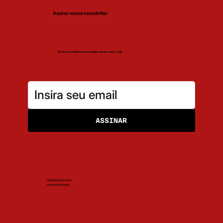
Assine nossa newsletter
Receba as matérias em primeira mão em seu e-mail!
ASSINAR
Contribua com o pix
sem pedir licença!