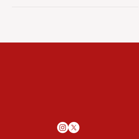
pretende efetivar a reocupação de favelas do RJ em 3 fases. A
proposta tem como justificativas as mesmas premissas da
política fracassada das Unidades de Polícia Pacificadora (UPP),
desmoralizada perante o mundo com o caso Amarildo, em 2013.