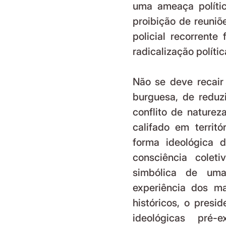
uma ameaça política
proibição de reuniõe
policial recorrente
radicalização políti
Não se deve recair 
burguesa, de reduz
conflito de naturez
califado em territ
forma ideológica 
consciência coleti
simbólica de uma 
experiência dos ma
históricos, o presi
ideológicas pré-e