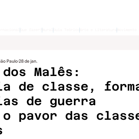
ernacional
Que fazer?
Mural
Guia Teórico
Arte e Literatura
Movimento 
São Paulo
28 de jan.
 dos Malês:
ia de classe, form
ias de guerra
 o pavor das class
s