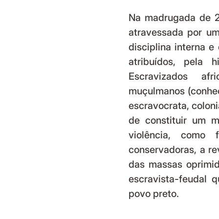
Na madrugada de 25
atravessada por um
disciplina interna 
atribuídos, pela h
Escravizados afr
muçulmanos (conhec
escravocrata, colonia
de constituir um m
violência, como f
conservadoras, a re
das massas oprimida
escravista-feudal 
povo preto. 