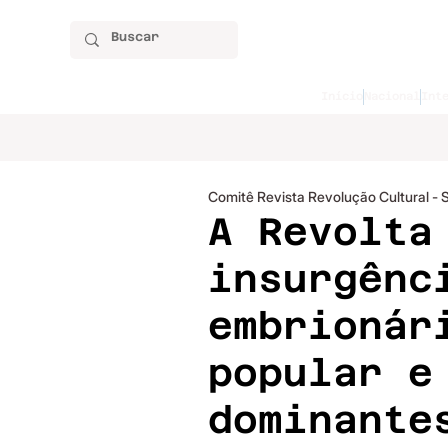
Início
Nacional
Int
Comitê Revista Revolução Cultural - 
A Revolta
insurgênc
embrionár
popular e
dominante