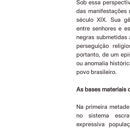
Sob essa perspecti
das manifestações m
século XIX. Sua gê
entre senhores e es
negras submetidas à
perseguição religi
portanto, de um epi
ou anomalia históri
povo brasileiro. 
As bases materiais 
Na primeira metade 
no sistema escrav
expressiva popula