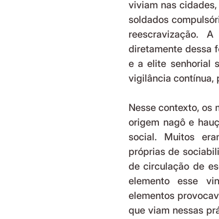
viviam nas cidades,
soldados compulsór
reescravização. A
diretamente dessa f
e a elite senhorial
vigilância contínua,
Nesse contexto, os m
origem nagô e hauç
social. Muitos er
próprias de sociabil
de circulação de esc
elemento esse vin
elementos provocava
que viam nessas prá