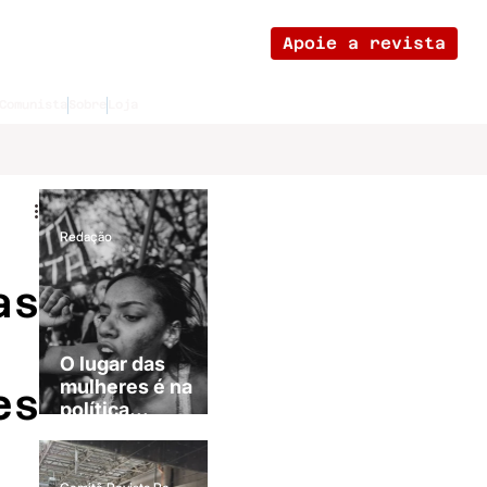
Apoie a revista
Comunista
Sobre
Loja
Redação
as
O lugar das
mulheres é na
es
política...
revolucionária!