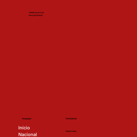
Contribua com o pix
sem pedir licença!
Time Editorial
Navegação
Início
Gerson Lima
Nacional