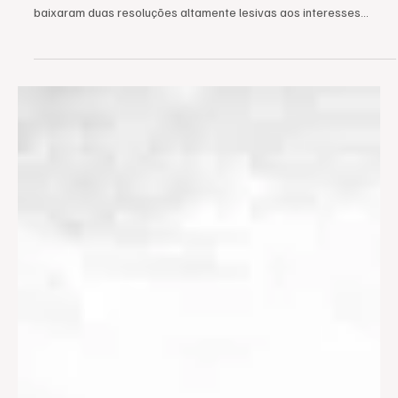
"Este patriota tem dono" - Dinelli (@1dinelli) Alguns dias após
novas juras de amor entre Lula e Trump, eis que os Estados Unidos
baixaram duas resoluções altamente lesivas aos interesses
brasileiros: a primeira, classifica o Comando Vermelho (CV) e o
Primeiro Comando da Capital (PCC) como organizações
terroristas, à revelia do que prevê a própria legislação nacional, o
que abre brechas jurídicas para ações – estas sim, terroristas –
da CIA ou forças militares ianques em sol