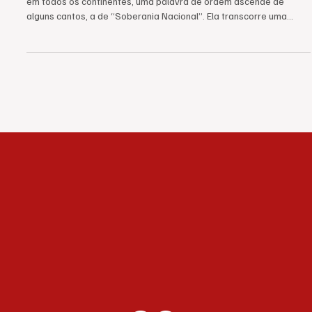
Em que sentido se deve falar em Soberania?
Diante das constantes ameaças que o Imperialismo proclama hoje
em todos os continentes, uma palavra de ordem ascende de
alguns cantos, a de “Soberania Nacional”. Ela transcorre uma
ampla gama de grupos, uns à esquerda e outros à direita, que em
seu nome reivindicam diferentes programas nas nações
oprimidas, o que levanta o questionamento sobre seu real
significado para o ponto de vista antiimperialista e para o ponto
de vista proletário, da libertação dos povos e da derrubada