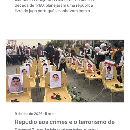
década de 1780, planejaram uma república
livre do jugo português, sonhavam com o
controle local do ouro e a liberdade para
instalar manufaturas. Mais de dois séculos
depois, o Brasil continua submetido ao jugo
estrangeiro, exportando minério bruto e
importando tecnologia. O ouro continua
sendo roubado do Brasil e agora entra em
cena o interesse pelo saqueio das chamadas
“terras raras” - elementos essenciais para
setores estratégicos de alta...
9 de abr. de 2026
∙
5
min
Repúdio aos crimes e o terrorismo de