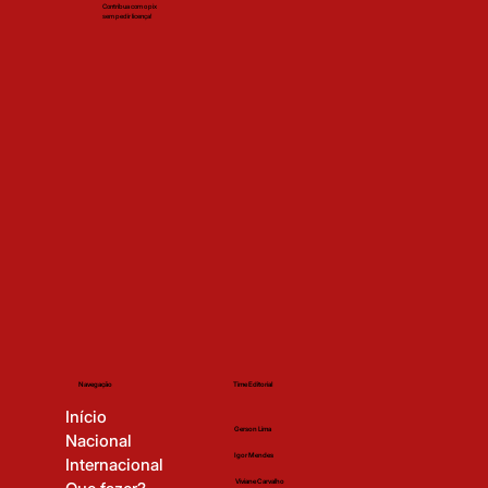
Contribua com o pix
sem pedir licença!
Time Editorial
Navegação
Início
Gerson Lima
Nacional
Igor Mendes
Internacional
Viviane Carvalho