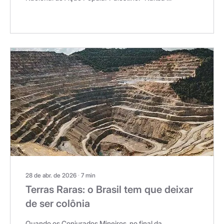
um crime em curso.” O Comitê Nacional de
Ação Popular Palestino emitiu um
comunicado nesta sexta-feira, 15/05/2016, no
78º aniversário da Nakba, afirmando que suas
repercussões ainda são sentidas nos dias
atuais. Segue abaixo o texto da declaração:
“No septuagésimo oitavo aniversário da
Nakba palestina, o Órgão Nacional de
Coordenação para a Ação Popular Palestina...
28 de abr. de 2026
∙
7
min
Terras Raras: o Brasil tem que deixar
de ser colônia
Quando os Conjurados Mineiros, no final da