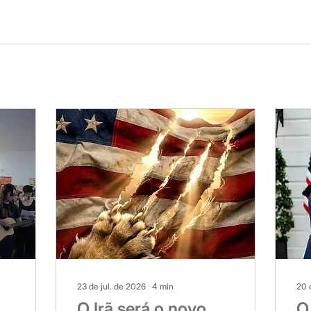
23 de jul. de 2026
∙
4
min
20 
O Irã será o novo
O