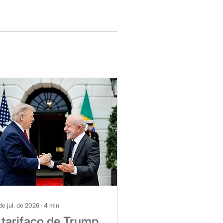
de jul. de 2026
∙
4
min
 tarifaço de Trump