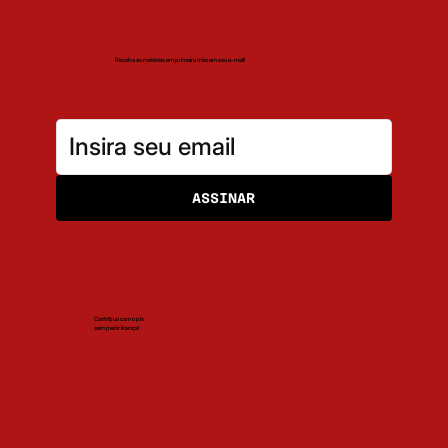
Receba as matérias em primeira mão em seu e-mail!
ASSINAR
Contribua com o pix
sem pedir licença!