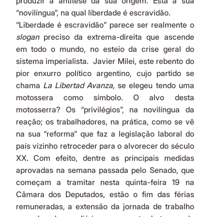
produzir a antítese da sua origem. Esta a sua 
“novilíngua”, na qual liberdade é escravidão.
“Liberdade é escravidão” parece ser realmente o 
slogan
 preciso da extrema-direita que ascende 
em todo o mundo, no esteio da crise geral do 
sistema imperialista.  Javier Milei, este rebento do 
pior enxurro político argentino, cujo partido se 
chama 
La Libertad Avanza
, se elegeu tendo uma 
motossera como símbolo. O alvo desta 
motosserra? Os “privilégios”, na novilíngua da 
reação; os trabalhadores, na prática, como se vê 
na sua “reforma” que faz a legislação laboral do 
país vizinho retroceder para o alvorecer do século 
XX. Com efeito, dentre as principais medidas 
aprovadas na semana passada pelo Senado, que 
começam a tramitar nesta quinta-feira 19 na 
Câmara dos Deputados, estão o fim das férias 
remuneradas, a extensão da jornada de trabalho 