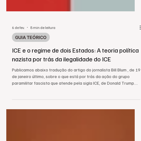
6 de fev.
8 min de leitura
GUIA TEÓRICO
ICE e o regime de dois Estados: A teoria política
nazista por trás da ilegalidade do ICE
Publicamos abaixo tradução do artigo do jornalista Bill Blum , de 19
de janeiro último, sobre o que está por trás da ação do grupo
paramilitar fascista que atende pela sigla ICE, de Donald Trump.
Escrito em meados de janeiro, antes, portanto, do assassinato de
Alex Pretti, também em Minessota, o texto é muito feliz ao
demonstrar, para além da mera agitação, as semelhanças entre a
abordagem de Trump e o fascismo clássico. Na verdade, sob
muitos aspectos, notadamente pelo viés