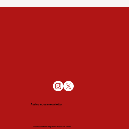
Alfândega (ICE) no bairro onde morava, foi enquadrada em seu
carro e, ao manobrar para se afastar do local, foi baleada
brutalmente na cabeça com vários tiros. Porta-vozes do governos
alegaram que Renee acelerou contra o oficial, o que víde