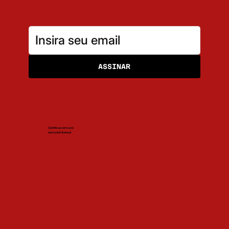
Assine nossa newsletter
Receba as matérias em primeira mão em seu e-mail!
ASSINAR
Contribua com o pix
sem pedir licença!