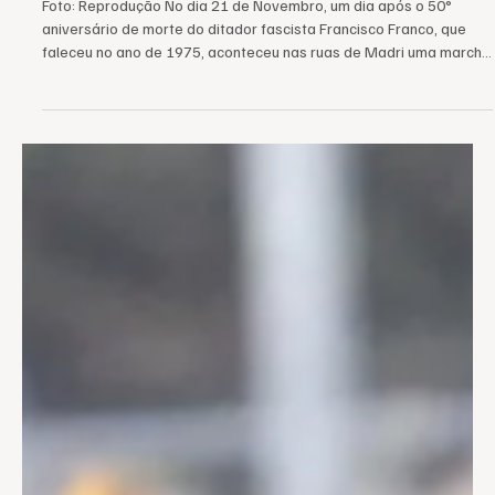
INTERNACIONAL
A marcha franquista na Espanha
Foto: Reprodução No dia 21 de Novembro, um dia após o 50°
aniversário de morte do ditador fascista Francisco Franco, que
faleceu no ano de 1975, aconteceu nas ruas de Madri uma marcha
liderada pelo conhecido grupo Falange, que se outorgam os
herdeiros legítimos do franquismo na Espanha, a marcha saiu da
sede principal do Partido Popular, e foi até a sede dos Socialistas.
Entre os presentes estava a bisneta do ditador italiano Mussolini,
Orsola Mussolini, figura conhecida no c