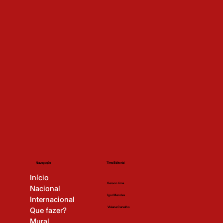
Time Editorial
Navegação
Início
Gerson Lima
Nacional
Igor Mendes
Internacional
Viviane Carvalho
Que fazer?
Mural