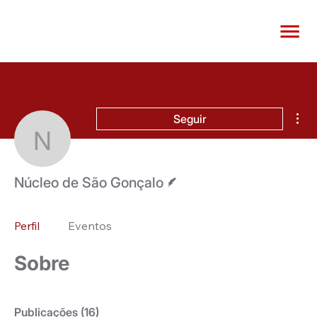
Mai
Seguir
Núcleo de São Gonçalo
Escritor
Núcleo de São Gonçalo
Perfil
Eventos
Sobre
Publicações
(16)