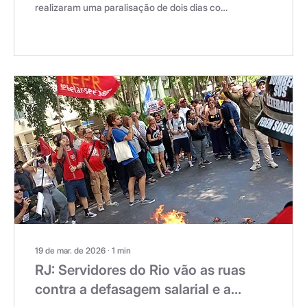
realizaram uma paralisação de dois dias com
atos pelas principais ruas de Niterói. O
movimento foi organizado pelo Voz dos
Entregadores e atingiu todo o Estado do Rio
de Janeiro, lutando contra as condições
precárias de trabalho em que vivem os
trabalhadores de delivery. Entre as
reivindicações estão: • Fim do +Entrega:
modalidade que reduziu a taxa mínima por
entrega de R$ 7 para cerca de R$ 3. • Fim
das...
19 de mar. de 2026
∙
1
min
RJ: Servidores do Rio vão as ruas
contra a defasagem salarial e a