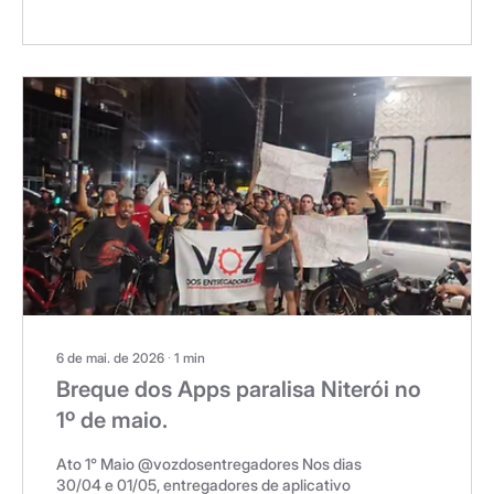
contra Marcelo da Cruz Silva e Edivan Felipe
de Assis, enquanto ambos estavam em uma
moto a caminho da obra onde iriam iniciar seu
dia de trabalho, no último dia 27 de maio. Nem
mesmo a ‘’régua de obra’’, que carregavam
nos braços, foi suficiente para evitar serem
fuzilados sem nenhum tipo de justificativa. O
caso que...
6 de mai. de 2026
∙
1
min
Breque dos Apps paralisa Niterói no
1º de maio.
Ato 1° Maio @vozdosentregadores Nos dias
30/04 e 01/05, entregadores de aplicativo