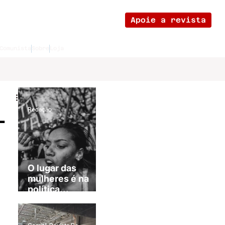
Apoie a revista
Comunista
Sobre
Loja
L
Redação
O lugar das
mulheres é na
política...
revolucionária!