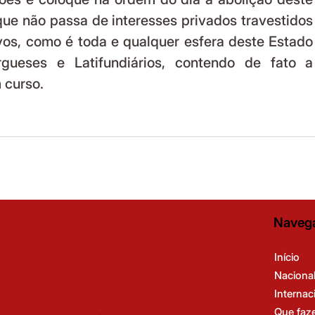
e não passa de interesses privados travestidos 
ivos, como é toda e qualquer esfera deste Estado 
rgueses e Latifundiários, contendo de fato a 
 curso.
Naveg
Início
Naciona
Internac
Que faz