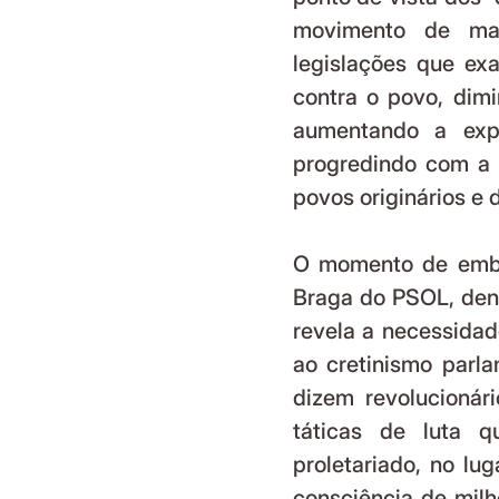
movimento de mas
legislações que exa
contra o povo, dimi
aumentando a exp
progredindo com a 
povos originários e 
O momento de emba
Braga do PSOL, denu
revela a necessidad
ao cretinismo parla
dizem revolucionár
táticas de luta 
proletariado, no lu
consciência de milh