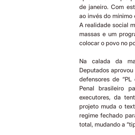
de janeiro. Com est
ao invés do mínimo 
A realidade social 
massas e um program
colocar o povo no po
Na calada da mad
Deputados aprovou o
defensores de “PL 
Penal brasileiro p
executores, da ten
projeto muda o tex
regime fechado par
total, mudando a “ti