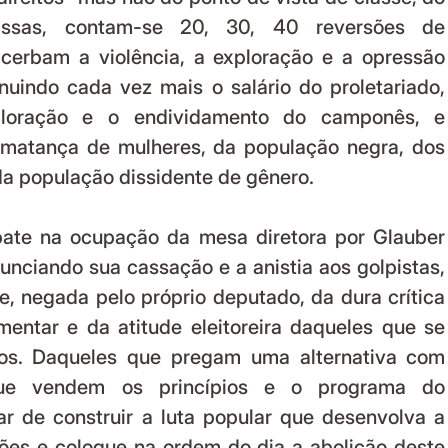
sas, contam-se 20, 30, 40 reversões de 
cerbam a violência, a exploração e a opressão 
nuindo cada vez mais o salário do proletariado, 
loração e o endividamento do camponês, e 
matança de mulheres, da população negra, dos 
da população dissidente de gênero.
te na ocupação da mesa diretora por Glauber 
nciando sua cassação e a anistia aos golpistas, 
e, negada pelo próprio deputado, da dura crítica 
mentar e da atitude eleitoreira daqueles que se 
ios. Daqueles que pregam uma alternativa com 
que vendem os princípios e o programa do 
gar de construir a luta popular que desenvolva a 
ões e coloque na ordem do dia a abolição deste 