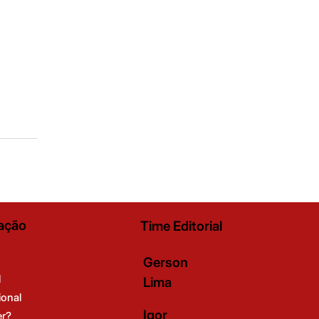
ação
Time Editorial
Gerson
l
Lima
ional
Igor
er?