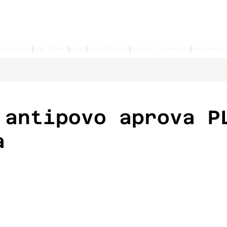
ernacional
Que fazer?
Mural
Guia Teórico
Arte e Literatura
Movimento 
 antipovo aprova P
a