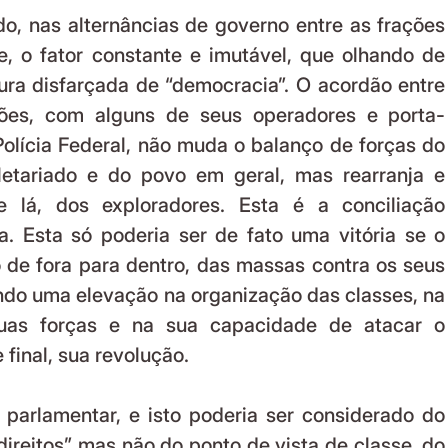
o, nas alternâncias de governo entre as frações 
, o fator constante e imutável, que olhando de 
dura disfarçada de “democracia”. O acordão entre 
ões, com alguns de seus operadores e porta-
olícia Federal, não muda o balanço de forças do 
letariado e do povo em geral, mas rearranja e 
 lá, dos exploradores. Esta é a conciliação 
ia. Esta só poderia ser de fato uma vitória se o 
 de fora para dentro, das massas contra os seus 
ndo uma elevação na organização das classes, na 
uas forças e na sua capacidade de atacar o 
 final, sua revolução.
parlamentar, e isto poderia ser considerado do 
direitos” mas não do ponto de vista de classe, do 