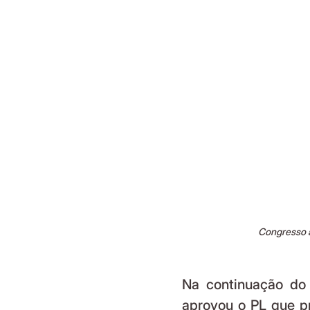
Congresso a
Na continuação do e
aprovou o PL que pr