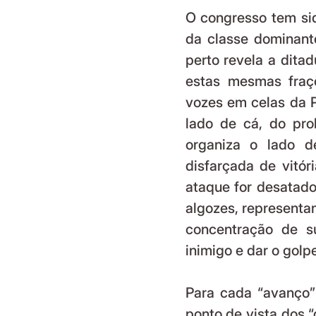
O congresso tem sid
da classe dominante
perto revela a dita
estas mesmas fraç
vozes em celas da P
lado de cá, do pro
organiza o lado de
disfarçada de vitór
ataque for desatado
algozes, representa
concentração de s
inimigo e dar o golpe
Para cada “avanço” 
ponto de vista dos “