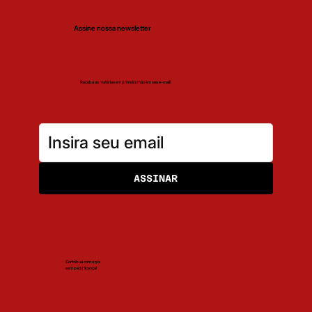
Assine nossa newsletter
Receba as matérias em primeira mão em seu e-mail!
ASSINAR
Contribua com o pix
sem pedir licença!